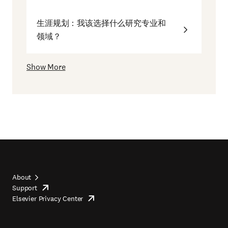
生涯规划：我该选择什么研究专业和
领域？
Show More
About
Support
opens
Footer
Elsevier Privacy Center
in
opens
top
new
in
tab/window
new