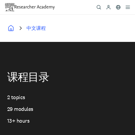
Skip
to
main
content
中文课程
Breadcrumb
课程目录
2 topics
Topics
29 modules
Modules
13+ hours
Total