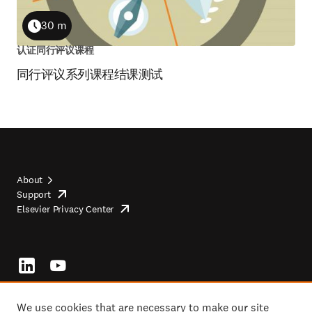
30 m
Duration
认证同行评议课程
同行评议系列课程结课测试
About
Support
opens
Footer
Elsevier Privacy Center
in
opens
top
new
in
tab/window
new
tab/window
Footer
socials
We use cookies that are necessary to make our site