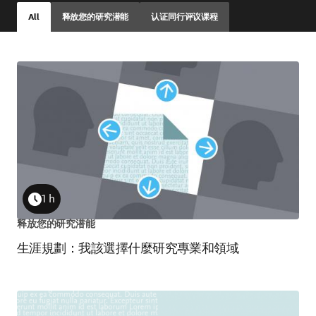
Time
All
释放您的研究潜能
认证同行评议课程
Skip
to
view
results
1 h
Duration
释放您的研究潜能
生涯規劃：我該選擇什麼研究專業和領域