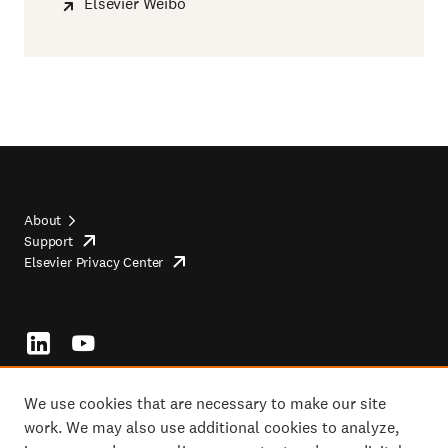
Elsevier Weibo
About
Support
opens
Footer
Elsevier Privacy Center
in
opens
top
new
in
tab/window
new
tab/window
Footer
socials
We use cookies that are necessary to make our site
work. We may also use additional cookies to analyze,