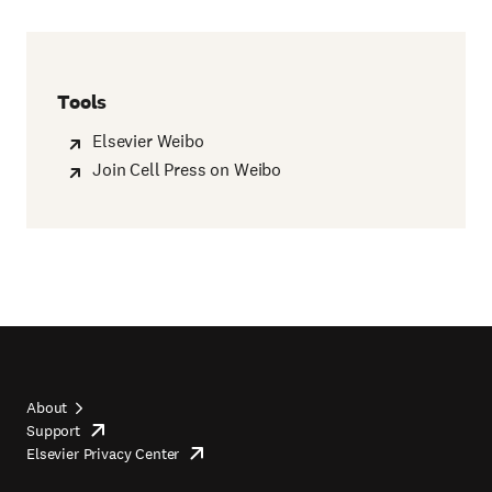
Tools
Elsevier Weibo
Join Cell Press on Weibo
About
Support
opens
Footer
Elsevier Privacy Center
in
opens
top
new
in