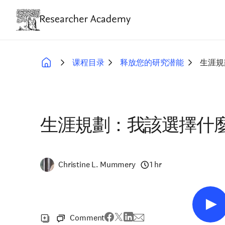
Skip
to
main
content
课程目录
释放您的研究潜能
生涯規
Breadcrumb
生涯規劃：我該選擇什
Christine L. Mummery
1 hr
Comment