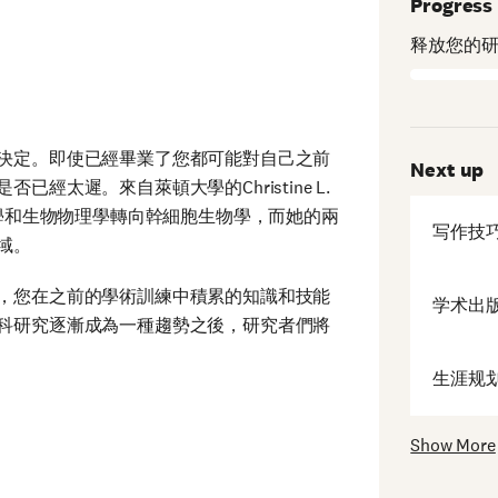
Progress
释放您的
決定。即使已經畢業了您都可能對自己之前
Next up
太遲。來自萊頓大學的Christine L.
理學和生物物理學轉向幹細胞生物學，而她的兩
写作技
域。
，您在之前的學術訓練中積累的知識和技能
学术出
科研究逐漸成為一種趨勢之後，研究者們將
生涯规
Show More