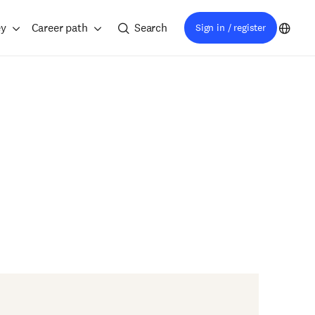
ey
Career path
Search
Sign in / register