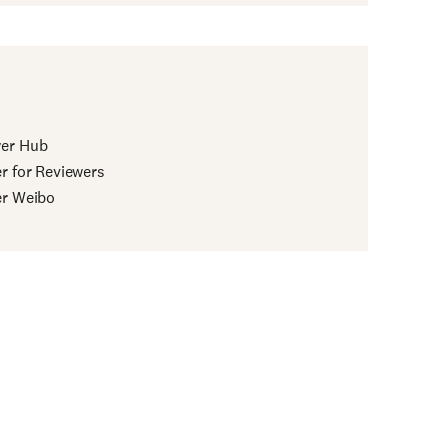
wer Hub
er for Reviewers
er Weibo