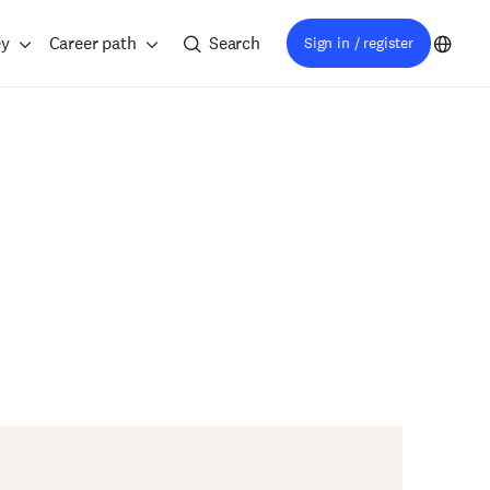
ey
Career path
Search
Sign in / register